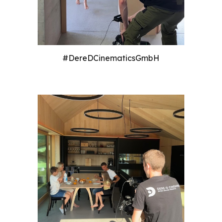
#DereDCinematicsGmbH