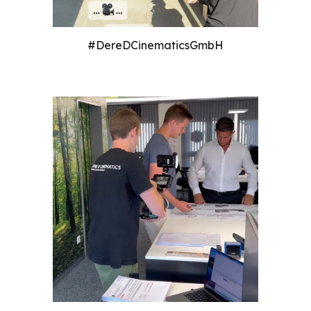
#DereDCinematicsGmbH