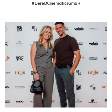
#DereDCinematicsGmbH